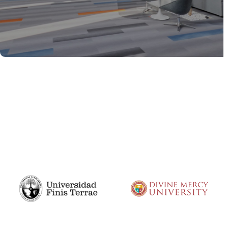
es una comunidad global de aprendizaje,
colaboración y excelencia!
Divine Mercy
Universidad Finis
University,
Terrae, Santiago,
Washington,
Chile.
Estados Unidos.