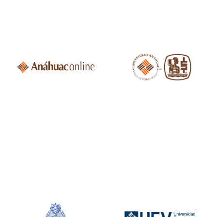
Instituto de
Estudios Superiores
de Tamaulipas IEST
Anáhuac, Altamira,
Anáhuac Online
México.
Ateneo Pontificio
Universidad
Regina
Francisco de
Apostolorum,
Vitoria, Madrid,
Roma, Italia.
España.